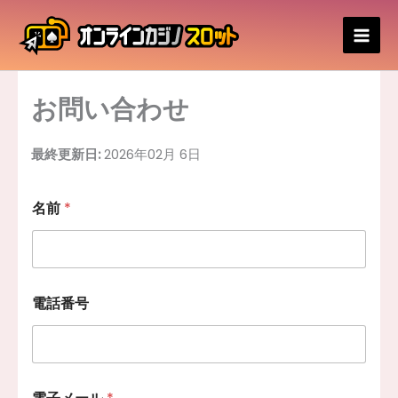
内
容
を
ス
キ
お問い合わせ
ッ
プ
最終更新日:
2026年02月 6日
名前
*
電話番号
メ