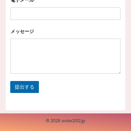
電子メール
*
ッ
セ
ー
ジ
電
子
メッセージ
メ
ー
ル
*
提出する
© 2026 solar2012.jp